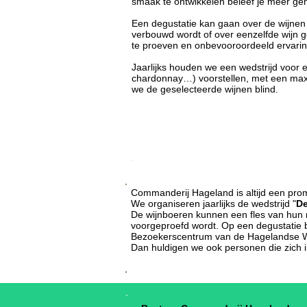
smaak te ontwikkelen beleef je meer ge
Een degustatie kan gaan over de wijnen 
verbouwd wordt of over eenzelfde wijn ge
te proeven en onbevooroordeeld ervaringe
Jaarlijks houden we een wedstrijd voor 
chardonnay…) voorstellen, met een maxi
we de geselecteerde wijnen blind.
Brabantse & Hagelandse wijnen
Commanderij Hageland is altijd een pro
We organiseren jaarlijks de wedstrijd "
De
De wijnboeren kunnen een fles van hun 
voorgeproefd wordt. Op een degustatie b
Bezoekerscentrum van de Hagelandse W
Dan huldigen we ook personen die zich i