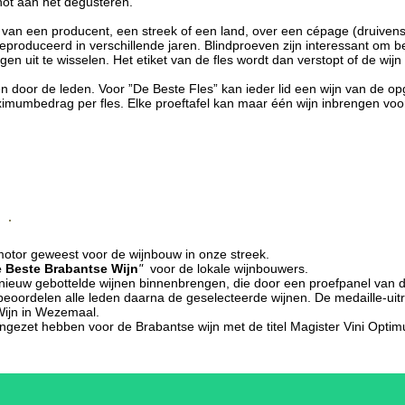
not aan het degusteren.
van een producent, een streek of een land, over een cépage (druivenso
produceerd in verschillende jaren. Blindproeven zijn interessant om be
n uit te wisselen. Het etiket van de fles wordt dan verstopt of de wijn
en door de leden. Voor ”De Beste Fles” kan ieder lid een wijn van de o
mumbedrag per fles. Elke proeftafel kan maar één wijn inbrengen voor
motor geweest voor de wijnbouw in onze streek.
 Beste Brabantse Wijn
"
voor de lokale wijnbouwers.
nieuw gebottelde wijnen binnenbrengen, die door een proefpanel van
eoordelen alle leden daarna de geselecteerde wijnen. De medaille-uitre
ijn in Wezemaal.
ngezet hebben voor de Brabantse wijn met de titel Magister Vini Opti