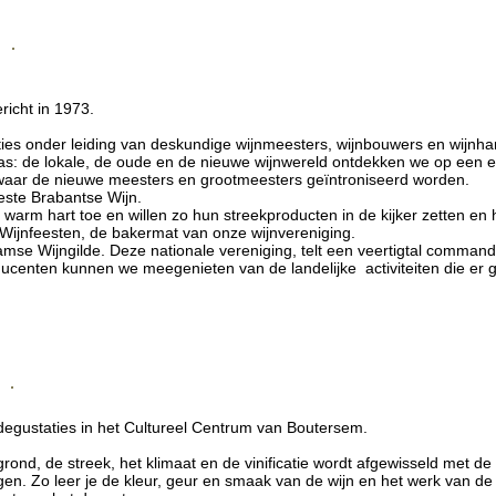
icht in 1973.
ies onder leiding van deskundige wijnmeesters, wijnbouwers en wijnh
las: de lokale, de oude en de nieuwe wijnwereld ontdekken we op een
 waar de nieuwe meesters en grootmeesters geïntroniseerd worden.
este Brabantse Wijn.
arm hart toe en willen zo hun streekproducten in de kijker zetten en
ijnfeesten, de bakermat van onze wijnvereniging.
aamse Wijngilde. Deze nationale vereniging, telt een veertigtal commande
centen kunnen we meegenieten van de landelijke activiteiten die er 
degustaties in het Cultureel Centrum van Boutersem.
grond, de streek, het klimaat en de vinificatie wordt afgewisseld met d
n. Zo leer je de kleur, geur en smaak van de wijn en het werk van de