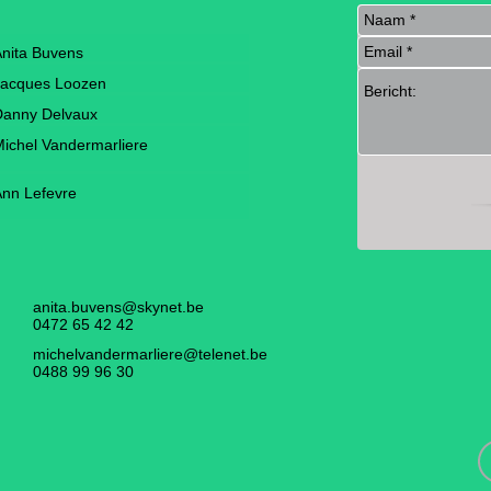
nita Buvens
Jacques Loozen
Danny Delvaux
ichel Vandermarliere
nn Lefevre
anita.buvens@skynet.be
0472 65 42 42
michelvandermarliere@telenet.be
0488 99 96 30