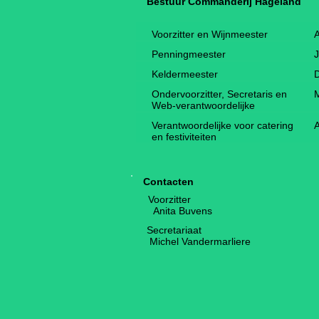
Bestuur Commanderij Hageland
Voorzitter en Wijnmeester
A
Penningmeester
Keldermeester
Ondervoorzitter, Secretaris en
M
Web-verantwoordelijke
Verantwoordelijke voor catering
A
en festiviteiten
Contacten
Voorzitter
Anita Buvens
​Secretariaat
Michel Vandermarliere