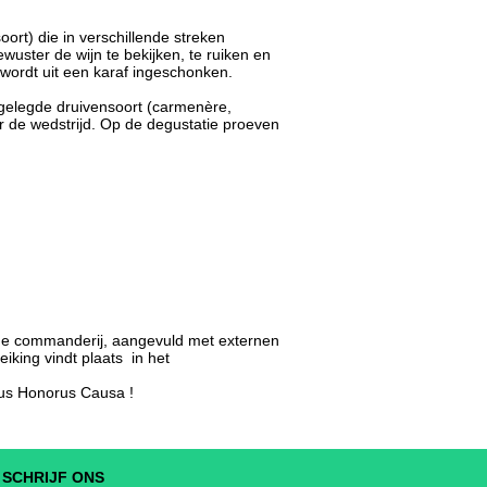
ort) die in verschillende streken
wuster de wijn te bekijken, te ruiken en
 wordt uit een karaf ingeschonken.
pgelegde druivensoort (carmenère,
 de wedstrijd. Op de degustatie proeven
 de commanderij, aangevuld met externen
iking vindt plaats in het
mus Honorus Causa !
SCHRIJF ONS