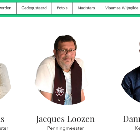
worden
Gedegusteerd
Foto's
Magisters
Vlaamse Wijngilde
ns
Jacques Loozen
Dan
ster
Penningmeester
Ke