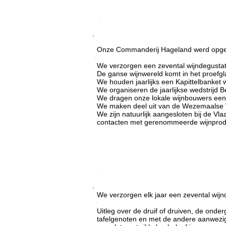
Commanderij Hageland
Onze Commanderij Hageland werd opger
We verzorgen een zevental wijndegustat
De ganse wijnwereld komt in het proefg
We houden jaarlijks een Kapittelbanket
We organiseren de jaarlijkse wedstrijd B
We dragen onze lokale wijnbouwers een w
We maken deel uit van de Wezemaalse W
We zijn natuurlijk aangesloten bij de Vl
contacten met gerenommeerde wijnprodu
Degustaties
We verzorgen elk jaar een zevental wijn
Uitleg over de druif of druiven, de onder
tafelgenoten en met de andere aanwezige