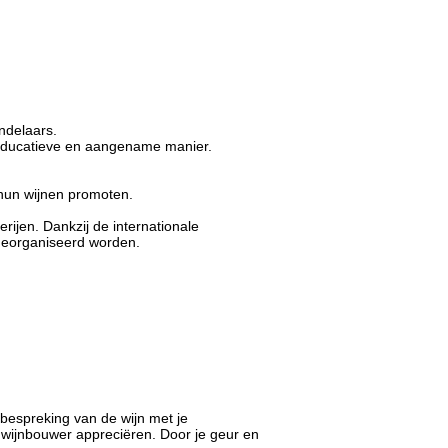
andelaars.
 educatieve en aangename manier.
 hun wijnen promoten.
rijen. Dankzij de internationale
georganiseerd worden.
e bespreking van de wijn met je
 wijnbouwer appreciëren. Door je geur en