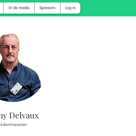
In de media
Sponsors
Log in
ny Delvaux
ldermeester